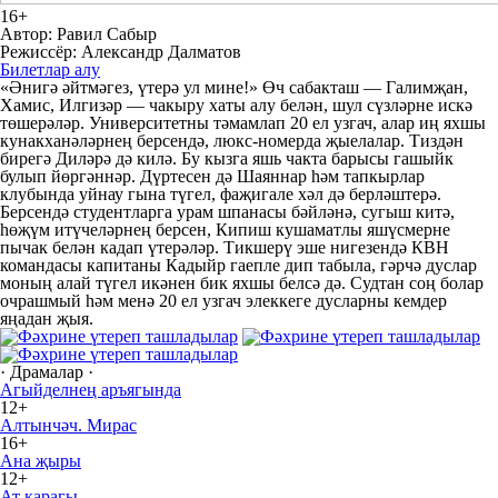
16+
Автор: Равил Сабыр
Режиссёр: Александр Далматов
Билетлар алу
«Әнигә әйтмәгез, үтерә ул мине!» Өч сабакташ — Галимҗан,
Хамис, Илгизәр — чакыру хаты алу белән, шул сүзләрне искә
төшерәләр. Университетны тәмамлап 20 ел узгач, алар иң яхшы
кунакханәләрнең берсендә, люкс-номерда җыелалар. Тиздән
бирегә Диләрә дә килә. Бу кызга яшь чакта барысы гашыйк
булып йөргәннәр. Дүртесен дә Шаяннар һәм тапкырлар
клубында уйнау гына түгел, фаҗигале хәл дә берләштерә.
Берсендә студентларга урам шпанасы бәйләнә, сугыш китә,
һөҗүм итүчеләрнең берсен, Кипиш кушаматлы яшүсмерне
пычак белән кадап үтерәләр. Тикшерү эше нигезендә КВН
командасы капитаны Кадыйр гаепле дип табыла, гәрчә дуслар
моның алай түгел икәнен бик яхшы белсә дә. Судтан соң болар
очрашмый һәм менә 20 ел узгач элеккеге дусларны кемдер
яңадан җыя.
· Драмалар ·
Агыйделнең аръягында
12+
Алтынчәч. Мирас
16+
Ана җыры
12+
Ат карагы