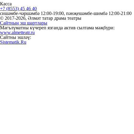
Касса
+7 (8553) 45 46 40
сишәмбе-чәршәмбә 12:00-19:00, пәнҗешәмбе-шимбә 12:00-21:00
© 2017-2026, Әлмәт татар драма театры
Сайтның эш шартлары
Мәгълүматны күчереп язганда актив сылтама мәҗбүри:
www.almetteatr.ru
Сайтны эшләү:
Sistematik.Ru