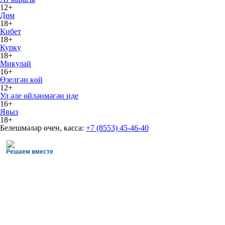
12+
Дөм
18+
Кибет
18+
Курку
18+
Микулай
16+
Өзелгән көй
12+
Ул әле өйләнмәгән иде
16+
Явыз
18+
Белешмәләр өчен, касса:
+7 (8553) 45-46-40
Решаем вместе