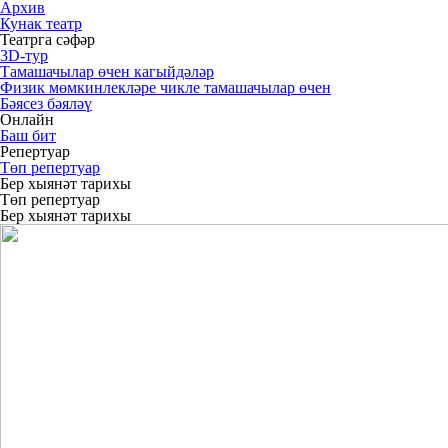
Архив
Кунак театр
Театрга сәфәр
3D-тур
Тамашачылар өчен кагыйдәләр
Физик мөмкинлекләре чикле тамашачылар өчен
Бәясез бәяләү
Онлайн
Баш бит
Репертуар
Төп репертуар
Бер хыянәт тарихы
Төп репертуар
Бер хыянәт тарихы