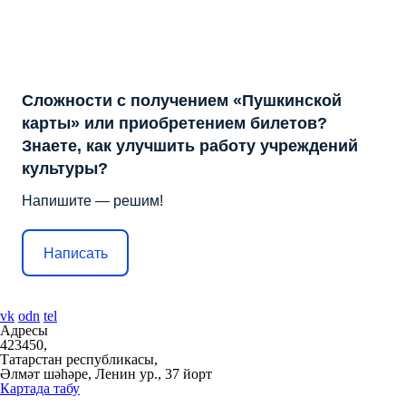
Сложности с получением «Пушкинской
карты» или приобретением билетов?
Знаете, как улучшить работу учреждений
культуры?
Напишите — решим!
Написать
vk
odn
tel
Адресы
423450,
Татарстан республикасы,
Әлмәт шәһәре, Ленин ур., 37 йорт
Картада табу