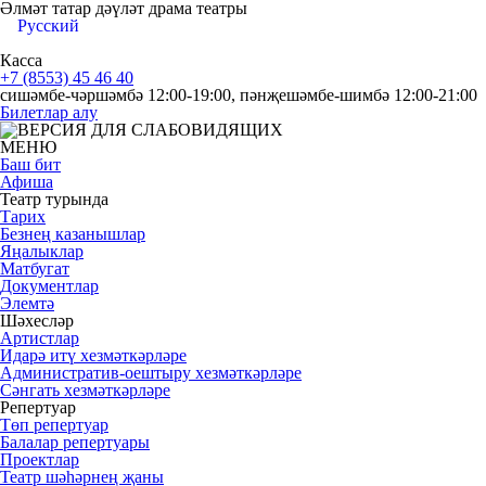
Әлмәт татар дәүләт драма театры
Русский
Касса
+7 (8553) 45 46 40
сишәмбе-чәршәмбә 12:00-19:00, пәнҗешәмбе-шимбә 12:00-21:00
Билетлар алу
МЕНЮ
Баш бит
Афиша
Театр турында
Тарих
Безнең казанышлар
Яңалыклар
Матбугат
Документлар
Элемтә
Шәхесләр
Артистлар
Идарә итү хезмәткәрләре
Административ-оештыру хезмәткәрләре
Сәнгать хезмәткәрләре
Репертуар
Төп репертуар
Балалар репертуары
Проектлар
Театр шәһәрнең җаны