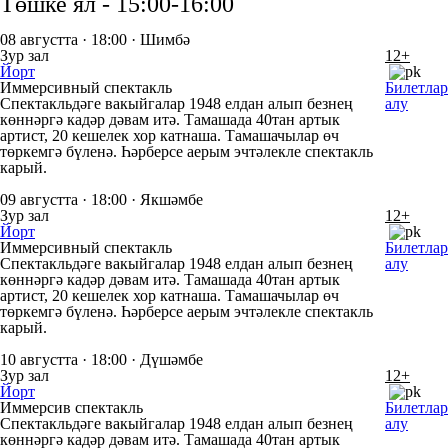
Төшке ял - 15:00-16:00
08 августта · 18:00 · Шимбә
Зур зал
12+
Йорт
Иммерсивный спектакль
Билетлар
Спектакльдәге вакыйгалар 1948 елдан алып безнең
алу
көннәргә кадәр дәвам итә. Тамашада 40тан артык
артист, 20 кешелек хор катнаша. Тамашачылар өч
төркемгә бүленә. Һәрберсе аерым эчтәлекле спектакль
карый.
09 августта · 18:00 · Якшәмбе
Зур зал
12+
Йорт
Иммерсивный спектакль
Билетлар
Спектакльдәге вакыйгалар 1948 елдан алып безнең
алу
көннәргә кадәр дәвам итә. Тамашада 40тан артык
артист, 20 кешелек хор катнаша. Тамашачылар өч
төркемгә бүленә. Һәрберсе аерым эчтәлекле спектакль
карый.
10 августта · 18:00 · Дүшәмбе
Зур зал
12+
Йорт
Иммерсив спектакль
Билетлар
Спектакльдәге вакыйгалар 1948 елдан алып безнең
алу
көннәргә кадәр дәвам итә. Тамашада 40тан артык