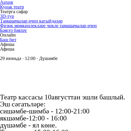
Архив
Кунак театр
Театрга сәфәр
3D-тур
Тамашачылар өчен кагыйдәләр
Физик мөмкинлекләре чикле тамашачылар өчен
Бәясез бәяләү
Онлайн
Баш бит
Афиша
Афиша
29 июньдә · 12:00 · Дүшәмбе
Театр кассасы 10августтан эшли башлый.
Эш сәгатьләре:
сишәмбе-шимбә - 12:00-21:00
якшәмбе-12:00 - 16:00
дүшәмбе - ял көне.