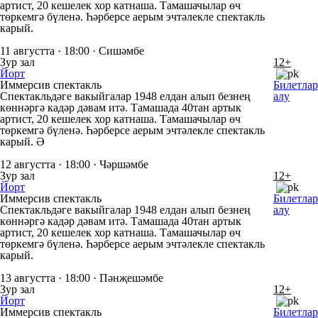
артист, 20 кешелек хор катнаша. Тамашачылар өч
төркемгә бүленә. Һәрберсе аерым эчтәлекле спектакль
карый.
11 августта · 18:00 · Сишәмбе
Зур зал
12+
Йорт
Иммерсив спектакль
Билетлар
Спектакльдәге вакыйгалар 1948 елдан алып безнең
алу
көннәргә кадәр дәвам итә. Тамашада 40тан артык
артист, 20 кешелек хор катнаша. Тамашачылар өч
төркемгә бүленә. Һәрберсе аерым эчтәлекле спектакль
карый. Ә
12 августта · 18:00 · Чәршәмбе
Зур зал
12+
Йорт
Иммерсив спектакль
Билетлар
Спектакльдәге вакыйгалар 1948 елдан алып безнең
алу
көннәргә кадәр дәвам итә. Тамашада 40тан артык
артист, 20 кешелек хор катнаша. Тамашачылар өч
төркемгә бүленә. Һәрберсе аерым эчтәлекле спектакль
карый.
13 августта · 18:00 · Пәнҗешәмбе
Зур зал
12+
Йорт
Иммерсив спектакль
Билетлар