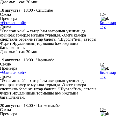
Дәвамы: 1 сәг. 30 мин.
18 августта · 18:00 · Сишәмбе
Сәхнә
12+
Премьера
«Өзелгән көй»
Билетлар
Драма
алу
"Өзелгән көй" – хәтер һәм авторның үзеннән дә
озынрак гомерле музыка турында. Әлеге камера
спектакль беренче татар балеты "Шүрәле"нең авторы
Фәрит Яруллинның тормышы һәм иҗатына
багышланган.
Дәвамы: 1 сәг. 30 мин.
19 августта · 18:00 · Чәршәмбе
Сәхнә
12+
Премьера
«Өзелгән көй»
Билетлар
Драма
алу
"Өзелгән көй" – хәтер һәм авторның үзеннән дә
озынрак гомерле музыка турында. Әлеге камера
спектакль беренче татар балеты "Шүрәле"нең авторы
Фәрит Яруллинның тормышы һәм иҗатына
багышланган.
20 августта · 18:00 · Пәнҗешәмбе
Сәхнә
12+
Премьера