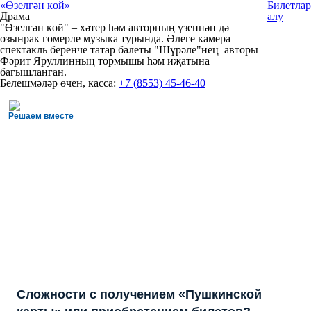
«Өзелгән көй»
Билетлар
Драма
алу
"Өзелгән көй" – хәтер һәм авторның үзеннән дә
озынрак гомерле музыка турында. Әлеге камера
спектакль беренче татар балеты "Шүрәле"нең авторы
Фәрит Яруллинның тормышы һәм иҗатына
багышланган.
Белешмәләр өчен, касса:
+7 (8553) 45-46-40
Решаем вместе
Сложности с получением «Пушкинской