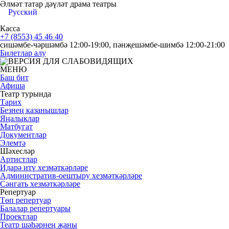
Әлмәт татар дәүләт драма театры
Русский
Касса
+7 (8553) 45 46 40
сишәмбе-чәршәмбә 12:00-19:00, пәнҗешәмбе-шимбә 12:00-21:00
Билетлар алу
МЕНЮ
Баш бит
Афиша
Театр турында
Тарих
Безнең казанышлар
Яңалыклар
Матбугат
Документлар
Элемтә
Шәхесләр
Артистлар
Идарә итү хезмәткәрләре
Административ-оештыру хезмәткәрләре
Сәнгать хезмәткәрләре
Репертуар
Төп репертуар
Балалар репертуары
Проектлар
Театр шәһәрнең җаны