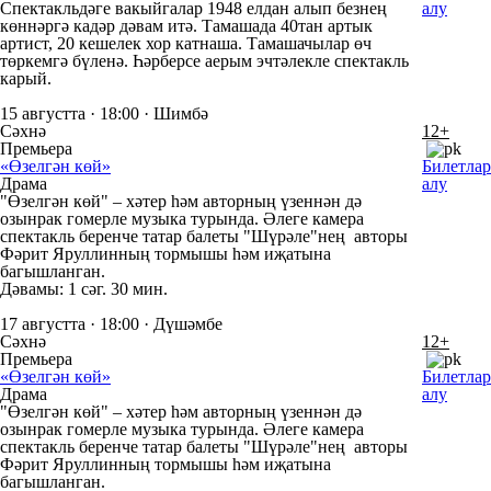
Спектакльдәге вакыйгалар 1948 елдан алып безнең
алу
көннәргә кадәр дәвам итә. Тамашада 40тан артык
артист, 20 кешелек хор катнаша. Тамашачылар өч
төркемгә бүленә. Һәрберсе аерым эчтәлекле спектакль
карый.
15 августта · 18:00 · Шимбә
Сәхнә
12+
Премьера
«Өзелгән көй»
Билетлар
Драма
алу
"Өзелгән көй" – хәтер һәм авторның үзеннән дә
озынрак гомерле музыка турында. Әлеге камера
спектакль беренче татар балеты "Шүрәле"нең авторы
Фәрит Яруллинның тормышы һәм иҗатына
багышланган.
Дәвамы: 1 сәг. 30 мин.
17 августта · 18:00 · Дүшәмбе
Сәхнә
12+
Премьера
«Өзелгән көй»
Билетлар
Драма
алу
"Өзелгән көй" – хәтер һәм авторның үзеннән дә
озынрак гомерле музыка турында. Әлеге камера
спектакль беренче татар балеты "Шүрәле"нең авторы
Фәрит Яруллинның тормышы һәм иҗатына
багышланган.