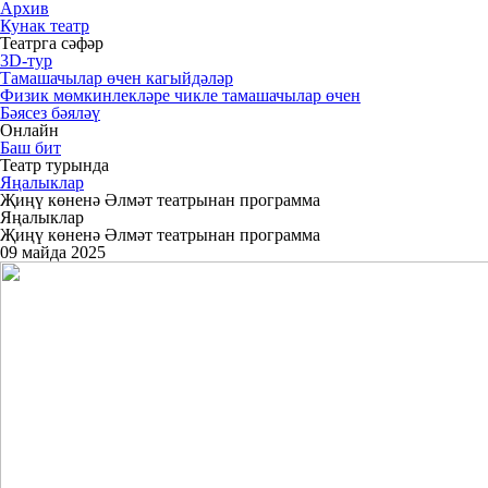
Архив
Кунак театр
Театрга сәфәр
3D-тур
Тамашачылар өчен кагыйдәләр
Физик мөмкинлекләре чикле тамашачылар өчен
Бәясез бәяләү
Онлайн
Баш бит
Театр турында
Яңалыклар
Җиңү көненә Әлмәт театрынан программа
Яңалыклар
Җиңү көненә Әлмәт театрынан программа
09 майда 2025