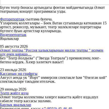
Бүген театр бинасы артындагы фонтан мәйданчыгында Әлмәт
театрының концерт программасы узды.
Фоторепортаж
сылтама буенча.
Үзләренең коллегалары – Бөек Ватан сугышында катнашкан 15
артист, режиссер, музыкант, театр эшлеклеләре портретлары
бүгенге буын артистлар кулларында.
Видеорепортаж
Яңалыклар
05 августта 2026
Әлмәт театры "Россия халыкларының милли театры " исемен
алу өчен көрәшә…
Без "Театр йолдызы" ("Звезда Театрала") премиясенең лонг-
битенә кердек. Хәзер хәлиткеч вакыт!
23 июльдә 2026
Кассаның эш графигы
Август аенда ук "Йорт" иммерсив спектакле һәм "Өзелгән көй"
спектакльләре тәкъдим ителәчәк.
29 июньдә 2026
Театр җәйге ялда
Әлмәт театры коллективы хәзерге вакытта җәйге ялда,шул
сәбәпле театр кассасы эшләми.
Барлык яңалыклар
Белешмәләр өчен, касса:
+7 (8553) 45-46-40