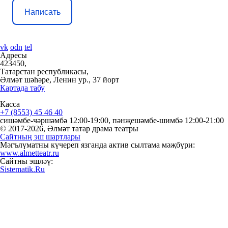
Написать
vk
odn
tel
Адресы
423450,
Татарстан республикасы,
Әлмәт шәһәре, Ленин ур., 37 йорт
Картада табу
Касса
+7 (8553) 45 46 40
сишәмбе-чәршәмбә 12:00-19:00, пәнҗешәмбе-шимбә 12:00-21:00
© 2017-2026, Әлмәт татар драма театры
Сайтның эш шартлары
Мәгълүматны күчереп язганда актив сылтама мәҗбүри:
www.almetteatr.ru
Сайтны эшләү:
Sistematik.Ru