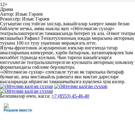
12+
Драма
Автор: Ильяс Гәрәев
Режиссёр: Ильяс Гәрәев
Сугыштан соң тойган хисләр, вакыйгалар хәзерге заман белән
бәйләүче нечкә, әмма ныклы җеп «Әйтелмәгән сүзләр»
театральләштерелгән тамашасында бөтереп ук ала. Әлмәт театры
якташыбыз Рафаил Төхвәтуллинның иҗади мирасына авторның
тууына 100 ел тулу уңаеннан мөрәҗәгать итте.
Язучы-фронтовик әсәрләреннән өзекләр нигезендә татар
авылларының көнкүреше, хәрби батырлык, ватанпәрвәрлек һәм
мәхәббәт турында куелыш. Чын тарихи вакыйгаларга
нигезләнгән театральләштерелгән куелышта авторның хикәяләү
форматындагы сөйләме берләштерә.
«Әйтелмәгән сүзләр» спектакле туган як тарихына битараф
булмаган, аны мөстәкыйль рәвештә яки мәктәп дәресләре
кысаларында өйрәнгән тамашачыбызга күңеленә хуш килер.
Белешмәләр өчен, касса:
+7 (8553) 45-46-40
Решаем вместе