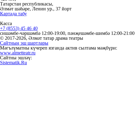
Татарстан республикасы,
Әлмәт шәһәре, Ленин ур., 37 йорт
Картада табу
Касса
+7 (8553) 45 46 40
сишәмбе-чәршәмбә 12:00-19:00, пәнҗешәмбе-шимбә 12:00-21:00
© 2017-2026, Әлмәт татар драма театры
Сайтның эш шартлары
Мәгълүматны күчереп язганда актив сылтама мәҗбүри:
www.almetteatr.ru
Сайтны эшләү:
Sistematik.Ru