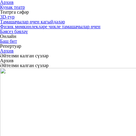
Архив
Кунак театр
Театрга сәфәр
3D-тур
Тамашачылар өчен кагыйдәләр
Физик мөмкинлекләре чикле тамашачылар өчен
Бәясез бәяләү
Онлайн
Баш бит
Репертуар
Архив
Әйтелми калган сүзләр
Архив
Әйтелми калган сүзләр