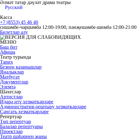
Әлмәт татар дәүләт драма театры
Русский
Касса
+7 (8553) 45 46 40
сишәмбе-чәршәмбә 12:00-19:00, пәнҗешәмбе-шимбә 12:00-21:00
Билетлар алу
МЕНЮ
Баш бит
Афиша
Театр турында
Тарих
Безнең казанышлар
Яңалыклар
Матбугат
Документлар
Элемтә
Шәхесләр
Артистлар
Идарә итү хезмәткәрләре
Административ-оештыру хезмәткәрләре
Сәнгать хезмәткәрләре
Репертуар
Төп репертуар
Балалар репертуары
Проектлар
Театр шәһәрнең җаны