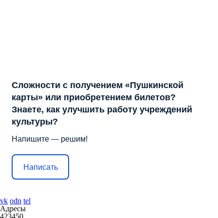
Сложности с получением «Пушкинской
карты» или приобретением билетов?
Знаете, как улучшить работу учреждений
культуры?
Напишите — решим!
Написать
vk
odn
tel
Адресы
423450,