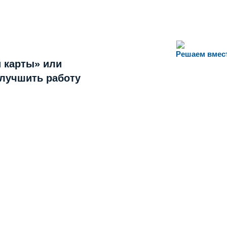
Решаем вмес
 карты» или
улучшить работу