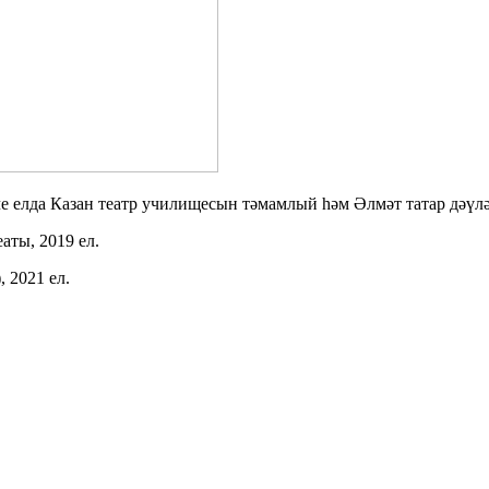
е елда Казан театр училищесын тәмамлый hәм Әлмәт татар дәүләт
ты, 2019 ел.
 2021 ел.