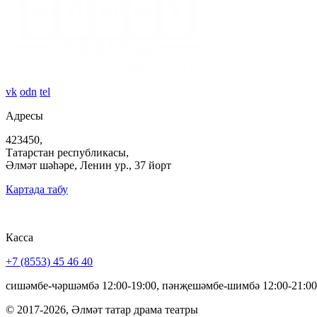
vk
odn
tel
Адресы
423450,
Татарстан республикасы,
Әлмәт шәһәре, Ленин ур., 37 йорт
Картада табу
Касса
+7 (8553) 45 46 40
сишәмбе-чәршәмбә 12:00-19:00, пәнҗешәмбе-шимбә 12:00-21:00
© 2017-2026, Әлмәт татар драма театры