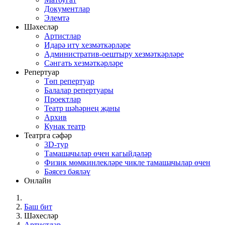
Документлар
Элемтә
Шәхесләр
Артистлар
Идарә итү хезмәткәрләре
Административ-оештыру хезмәткәрләре
Сәнгать хезмәткәрләре
Репертуар
Төп репертуар
Балалар репертуары
Проектлар
Театр шәһәрнең җаны
Архив
Кунак театр
Театрга сәфәр
3D-тур
Тамашачылар өчен кагыйдәләр
Физик мөмкинлекләре чикле тамашачылар өчен
Бәясез бәяләү
Онлайн
Баш бит
Шәхесләр
Артистлар