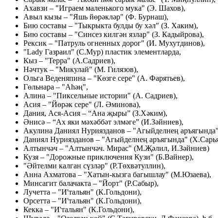
Ахавзи – "Играем маленького мука" (Э. Шахов),
Авыл кызы – "Яшь йөрәкләр" (Ф. Бурнаш),
Бию составы – "Тыкрыкта булды бу хәл" (З. Хаким),
Бию составы – "Синсез килгән язлар" (З. Кадыйрова),
Рексик – "Патруль огненных дорог" (И. Мухутдинов),
"Lady Газраил" (С.Мур) пластик элементларда,
Кыз – "Терра" (А.Садриев),
Нәчтук – "Микулай" (М. Гилязов),
Ольга Веденяпина – "Көзге сере" (А. Фарятьев),
Гөльнара – "Аhәң",
Алина – "Пиксельные истории" (А. Садриев),
Асия – "Йөрәк сере" (Л. Әминова),
Дания, Ася-Асия – “Ана җыры” (З.Хәким),
Әнисә – “Ах яки мәхәббәт элмәге” (И.Зәйниев),
Акулина Даниял Нуриязданов – "Агыйделнең аръягында"
Даниял Нуриязданов – "Агыйделнең аръягында" (Х.Сарья
Алтынчәч – "Алтынчәч. Мирас" (М.Җәлил, И.Зәйниев)
Кузя – "Дорожные приключения Кузи" (Б.Вайнер),
"Әйтелми калган сүзләр" (Р.Төхвәтуллин),
Анна Ахматова – "Хатын-кызга багышлау" (М.Юзаева),
Минсагит балачакта – "Йорт" (Р.Сабыр),
Лучетта – "И'тальян" (К.Гольдони),
Орсетта – "И'тальян" (К.Гольдони),
Кекка – "И'тальян" (К.Гольдони),