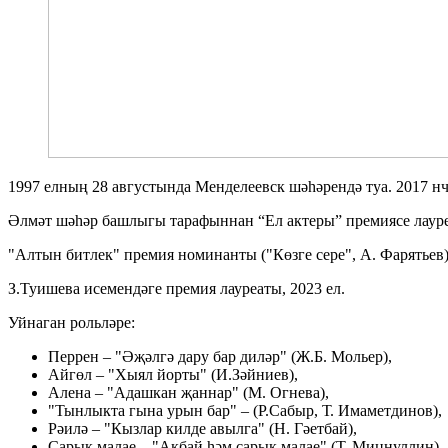
1997 елның 28 августында Менделеевск шәhәрендә туа. 2017 нч
Әлмәт шәһәр башлыгы тарафыннан “Ел актеры” премиясе лауреа
"Алтын битлек" премия номинанты ("Көзге сере", А. Фарятьев),
З.Туишева исемендәге премия лауреаты, 2023 ел.
Уйнаган рольләре:
Перрен – "Әҗәлгә дару бар диләр" (Ж.Б. Мольер),
Айгөл – "Хыял йорты" (И.Зәйниев),
Алена – "Адашкан җаннар" (М. Огнева),
"Тынлыкта гына урын бар" – (Р.Сабыр, Т. Имаметдинов),
Рәилә – "Кызлар килде авылга" (Н. Гәетбай),
Сарык малае – "Акбай hәм сарык малае" (Т. Миңнуллин),