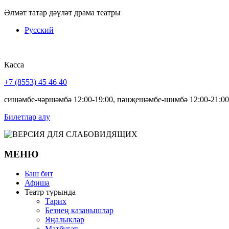
Әлмәт татар дәүләт драма театры
Русский
Касса
+7 (8553) 45 46 40
сишәмбе-чәршәмбә 12:00-19:00, пәнҗешәмбе-шимбә 12:00-21:00
Билетлар алу
МЕНЮ
Баш бит
Афиша
Театр турында
Тарих
Безнең казанышлар
Яңалыклар
Матбугат