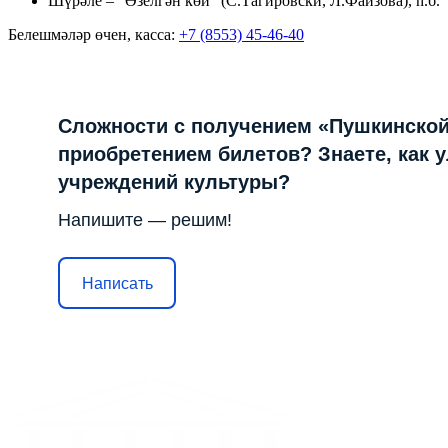
Шүрәле – "Өзелгән көй" (С.Тагировски, Л.Фаизова),
h.б.
Белешмәләр өчен, касса:
+7 (8553) 45-46-40
Сложности с получением «Пушкинской
приобретением билетов? Знаете, как 
учреждений культуры?
Напишите — решим!
Написать