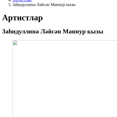
Заһидуллина Ләйсән Маннур кызы
Артистлар
Заһидуллина Ләйсән Маннур кызы