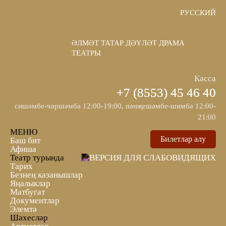
РУССКИЙ
ӘЛМӘТ ТАТАР ДӘҮЛӘТ ДРАМА
ТЕАТРЫ
Касса
+7 (8553) 45 46 40
сишәмбе-чәршәмбә 12:00-19:00, пәнҗешәмбе-шимбә 12:00-
21:00
МЕНЮ
Билетлар алу
Баш бит
Афиша
Театр турында
Тарих
Безнең казанышлар
Яңалыклар
Матбугат
Документлар
Элемтә
Шәхесләр