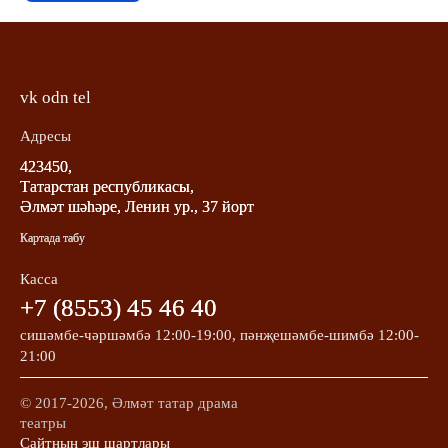
vk
odn
tel
Адресы
423450,
Татарстан республикасы,
Әлмәт шәһәре, Ленин ур., 37 йорт
Картада табу
Касса
+7 (8553) 45 46 40
сишәмбе-чәршәмбә 12:00-19:00, пәнҗешәмбе-шимбә 12:00-
21:00
© 2017-2026, Әлмәт татар драма
театры
Сайтның эш шартлары