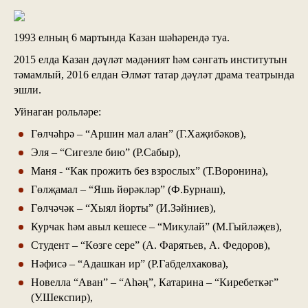
1993 елның 6 мартында Казан шәһәрендә туа.
2015 елда Казан дәүләт мәдәният һәм сәнгать институтын
тәмамлый, 2016 елдан Әлмәт татар дәүләт драма театрында
эшли.
Уйнаган рольләре:
Гөлчәһрә – “Аршин мал алан” (Г.Хаҗибәков),
Эля – “Сигезле бию” (Р.Сабыр),
Маня - “Как прожить без взрослых” (Т.Воронина),
Гөлҗамал – “Яшь йөрәкләр” (Ф.Бурнаш),
Гөлчәчәк – “Хыял йорты” (И.Зәйниев),
Курчак hәм авыл кешесе – “Микулай” (М.Гыйләҗев),
Студент – “Көзге сере” (А. Фарятьев, А. Федоров),
Нәфисә – “Адашкан ир” (Р.Габделхакова),
Новелла “Аван” – “Аhәң”, Катарина – “Киребеткәг”
(У.Шекспир),