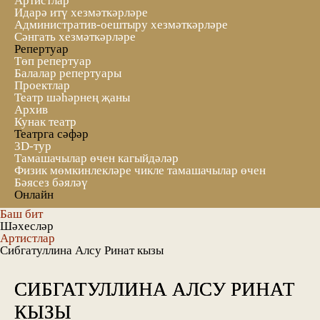
Артистлар
Идарә итү хезмәткәрләре
Административ-оештыру хезмәткәрләре
Сәнгать хезмәткәрләре
Репертуар
Төп репертуар
Балалар репертуары
Проектлар
Театр шәһәрнең җаны
Архив
Кунак театр
Театрга сәфәр
3D-тур
Тамашачылар өчен кагыйдәләр
Физик мөмкинлекләре чикле тамашачылар өчен
Бәясез бәяләү
Онлайн
Баш бит
Шәхесләр
Артистлар
Сибгатуллина Алсу Ринат кызы
СИБГАТУЛЛИНА АЛСУ РИНАТ
КЫЗЫ