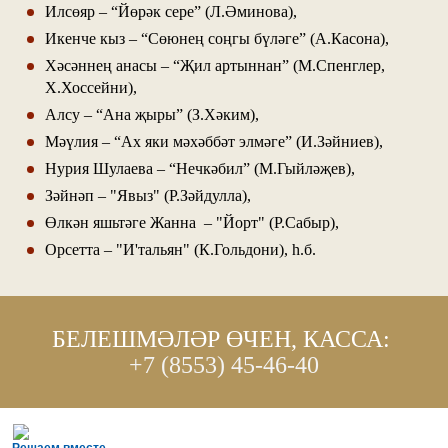
Илсөяр – “Йөрәк сере” (Л.Әминова),
Икенче кыз – “Сөюнең соңгы бүләге” (А.Касона),
Хәсәннең анасы – “Җил артыннан” (М.Спенглер,
Х.Хоссейни),
Алсу – “Ана җыры” (З.Хәким),
Мәүлия – “Ах яки мәхәббәт элмәге” (И.Зәйниев),
Нурия Шулаева – “Нечкәбил” (М.Гыйләҗев),
Зәйнәп – "Явыз" (Р.Зәйдулла),
Өлкән яшьтәге Жанна – "Йорт" (Р.Сабыр),
Орсетта – "И'тальян" (К.Гольдони), һ.б.
БЕЛЕШМӘЛӘР ӨЧЕН, КАССА:
+7 (8553) 45-46-40