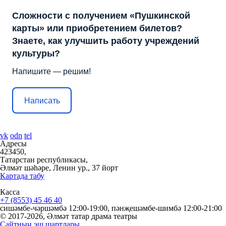
Сложности с получением «Пушкинской
карты» или приобретением билетов?
Знаете, как улучшить работу учреждений
культуры?
Напишите — решим!
Написать
vk
odn
tel
Адресы
423450,
Татарстан республикасы,
Әлмәт шәһәре, Ленин ур., 37 йорт
Картада табу
Касса
+7 (8553) 45 46 40
сишәмбе-чәршәмбә 12:00-19:00, пәнҗешәмбе-шимбә 12:00-21:00
© 2017-2026, Әлмәт татар драма театры
Сайтның эш шартлары