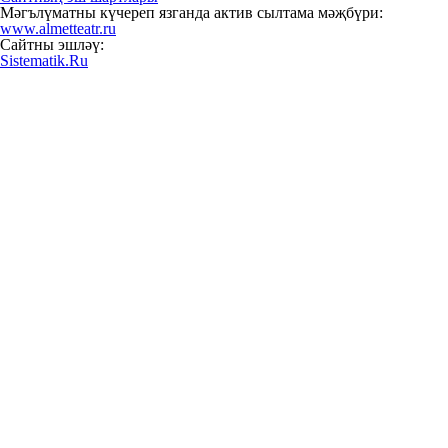
Мәгълүматны күчереп язганда актив сылтама мәҗбүри:
www.almetteatr.ru
Сайтны эшләү:
Sistematik.Ru