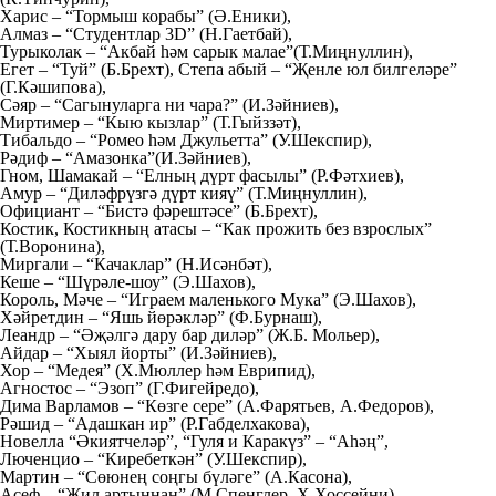
Харис – “Тормыш корабы” (Ә.Еники),
Алмаз – “Студентлар 3D” (Н.Гаетбай),
Турыколак – “Акбай һәм сарык малае”(Т.Миңнуллин),
Егет – “Туй” (Б.Брехт), Степа абый – “Җенле юл билгеләре”
(Г.Кәшипова),
Сәяр – “Сагынуларга ни чара?” (И.Зәйниев),
Миртимер – “Кыю кызлар” (Т.Гыйззәт),
Тибальдо – “Ромео һәм Джульетта” (У.Шекспир),
Рәдиф – “Амазонка”(И.Зәйниев),
Гном, Шамакай – “Елның дүрт фасылы” (Р.Фәтхиев),
Амур – “Диләфрүзгә дүрт кияү” (Т.Миңнуллин),
Официант – “Бистә фәрештәсе” (Б.Брехт),
Костик, Костикның атасы – “Как прожить без взрослых”
(Т.Воронина),
Миргали – “Качаклар” (Н.Исәнбәт),
Кеше – “Шүрәле-шоу” (Э.Шахов),
Король, Мәче – “Играем маленького Мука” (Э.Шахов),
Хәйретдин – “Яшь йөрәкләр” (Ф.Бурнаш),
Леандр – “Әҗәлгә дару бар диләр” (Ж.Б. Мольер),
Айдар – “Хыял йорты” (И.Зәйниев),
Хор – “Медея” (Х.Мюллер hәм Еврипид),
Агностос – “Эзоп” (Г.Фигейредо),
Дима Варламов – “Көзге сере” (А.Фарятьев, А.Федоров),
Рәшид – “Адашкан ир” (Р.Габделхакова),
Новелла “Әкиятчеләр”, “Гуля и Каракүз” – “Аhәң”,
Люченцио – “Киребеткән” (У.Шекспир),
Мартин – “Сөюнең соңгы бүләге” (А.Касона),
Асеф – “Җил артыннан” (М.Спенглер, Х.Хоссейни),