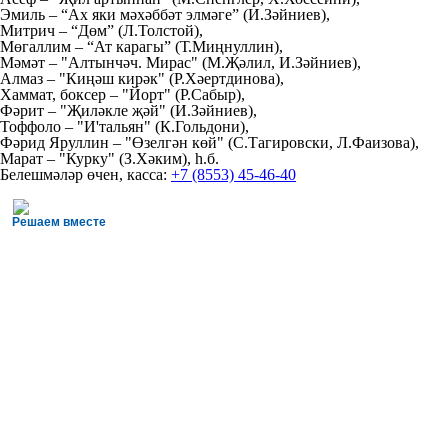
Эмиль – “Ах яки мәхәббәт элмәге” (И.Зәйниев),
Митрич – “Дөм” (Л.Толстой),
Мөгаллим – “Ат карагы” (Т.Миңнуллин),
Мәмәт – "Алтынчәч. Мирас" (М.Җәлил, И.Зәйниев),
Алмаз – "Киңәш кирәк" (Р.Хәертдинова),
Хаммат, боксер – "Йорт" (Р.Сабыр),
Фәрит – "Җиләкле җәй" (И.Зәйниев),
Тоффоло – "И'тальян" (К.Гольдони),
Фәрид Яруллин – "Өзелгән көй" (С.Тагировски, Л.Фаизова),
Марат – "Курку" (З.Хәким), һ.б.
Белешмәләр өчен, касса:
+7 (8553) 45-46-40
Решаем вместе