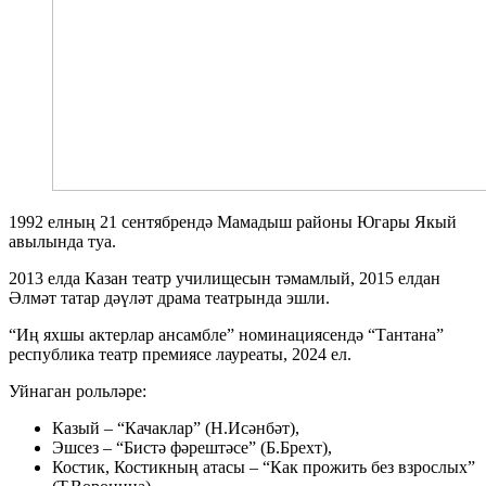
1992 елның 21 сентябрендә Мамадыш районы Югары Якый
авылында туа.
2013 елда Казан театр училищесын тәмамлый, 2015 елдан
Әлмәт татар дәүләт драма театрында эшли.
“Иң яхшы актерлар ансамбле” номинациясендә “Тантана”
республика театр премиясе лауреаты, 2024 ел.
Уйнаган рольләре:
Казый – “Качаклар” (Н.Исәнбәт),
Эшсез – “Бистә фәрештәсе” (Б.Брехт),
Костик, Костикның атасы – “Как прожить без взрослых”