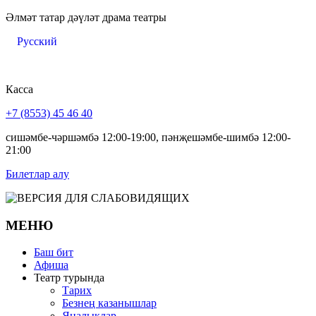
Әлмәт татар дәүләт драма театры
Русский
Касса
+7 (8553) 45 46 40
сишәмбе-чәршәмбә 12:00-19:00, пәнҗешәмбе-шимбә 12:00-
21:00
Билетлар алу
МЕНЮ
Баш бит
Афиша
Театр турында
Тарих
Безнең казанышлар
Яңалыклар