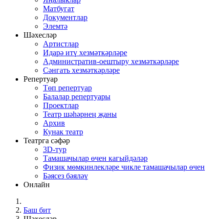
Матбугат
Документлар
Элемтә
Шәхесләр
Артистлар
Идарә итү хезмәткәрләре
Административ-оештыру хезмәткәрләре
Сәнгать хезмәткәрләре
Репертуар
Төп репертуар
Балалар репертуары
Проектлар
Театр шәһәрнең җаны
Архив
Кунак театр
Театрга сәфәр
3D-тур
Тамашачылар өчен кагыйдәләр
Физик мөмкинлекләре чикле тамашачылар өчен
Бәясез бәяләү
Онлайн
Баш бит
Шәхесләр