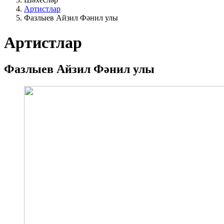
Артистлар
Фазлыев Айзил Фәнил улы
Артистлар
Фазлыев Айзил Фәнил улы