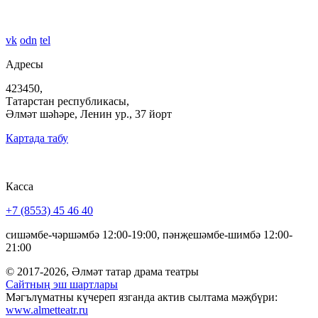
vk
odn
tel
Адресы
423450,
Татарстан республикасы,
Әлмәт шәһәре, Ленин ур., 37 йорт
Картада табу
Касса
+7 (8553) 45 46 40
сишәмбе-чәршәмбә 12:00-19:00, пәнҗешәмбе-шимбә 12:00-
21:00
© 2017-2026, Әлмәт татар драма театры
Сайтның эш шартлары
Мәгълүматны күчереп язганда актив сылтама мәҗбүри:
www.almetteatr.ru