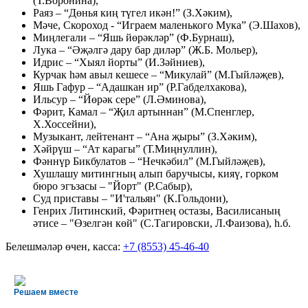
(Т.Воронина),
Раяз – “Дөнья киң түгел икән!” (З.Хәким),
Мәче, Скороход - “Играем маленького Мука” (Э.Шахов),
Миңлегали – “Яшь йөрәкләр” (Ф.Бурнаш),
Лука – “Әҗәлгә дару бар диләр” (Ж.Б. Мольер),
Идрис – “Хыял йорты” (И.Зәйниев),
Курчак hәм авыл кешесе – “Микулай” (М.Гыйләҗев),
Яшь Гафур – “Адашкан ир” (Р.Габделхакова),
Ильсур – “Йөрәк сере” (Л.Әминова),
Фәрит, Камал – “Җил артыннан” (М.Спенглер,
Х.Хоссейни),
Музыкант, лейтенант – “Ана җыры” (З.Хәким),
Хәйрүш – “Ат карагы” (Т.Миңнуллин),
Фәннүр Бикбулатов – “Нечкәбил” (М.Гыйләҗев),
Хушлашу митингның алып баручысы, кияү, горком
бюро эгъзасы – "Йорт" (Р.Сабыр),
Суд приставы – "И'тальян" (К.Гольдони),
Генрих Литинский, Фәритнең остазы, Василисаның
әтисе – "Өзелгән көй" (С.Тагировски, Л.Фаизова),
һ.б.
Белешмәләр өчен, касса:
+7 (8553) 45-46-40
Решаем вместе