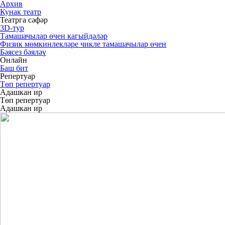
Архив
Кунак театр
Театрга сәфәр
3D-тур
Тамашачылар өчен кагыйдәләр
Физик мөмкинлекләре чикле тамашачылар өчен
Бәясез бәяләү
Онлайн
Баш бит
Репертуар
Төп репертуар
Адашкан ир
Төп репертуар
Адашкан ир