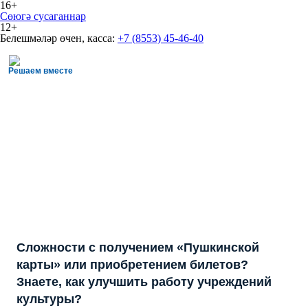
16+
Сөюгә сусаганнар
12+
Белешмәләр өчен, касса:
+7 (8553) 45-46-40
Решаем вместе
Сложности с получением «Пушкинской
карты» или приобретением билетов?
Знаете, как улучшить работу учреждений
культуры?