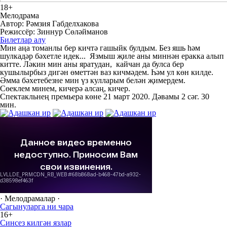
18+
Мелодрама
Автор: Рәмзия Габделхакова
Режиссёр: Зиннур Сөләйманов
Билетлар алу
Мин аңа томанлы бер кичтә гашыйк булдым. Без яшь һәм
шулкадәр бәхетле идек... Язмыш җиле аны миннән еракка алып
китте. Ләкин мин аны яратудан, кайчан да булса бер
кушылырбыз дигән өметтән ваз кичмәдем. Һәм ул көн килде.
Әмма бәхетебезне мин үз кулларым белән җимердем.
Сөеклем минем, кичерә алсаң, кичер.
Спектакльнең премьера көне 21 март 2020. Дәвамы 2 сәг. 30
мин.
· Мелодрамалар ·
Сагынуларга ни чара
16+
Синсез килгән язлар