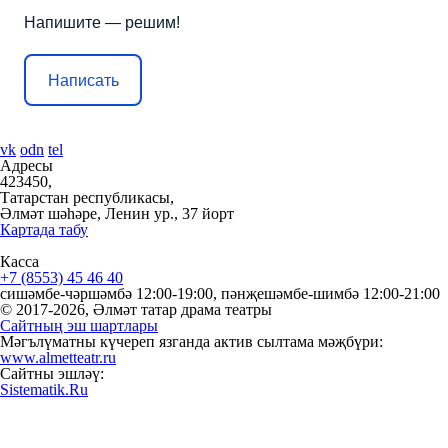
Напишите — решим!
Написать
vk
odn
tel
Адресы
423450,
Татарстан республикасы,
Әлмәт шәһәре, Ленин ур., 37 йорт
Картада табу
Касса
+7 (8553) 45 46 40
сишәмбе-чәршәмбә 12:00-19:00, пәнҗешәмбе-шимбә 12:00-21:00
© 2017-2026, Әлмәт татар драма театры
Сайтның эш шартлары
Мәгълүматны күчереп язганда актив сылтама мәҗбүри:
www.almetteatr.ru
Сайтны эшләү:
Sistematik.Ru