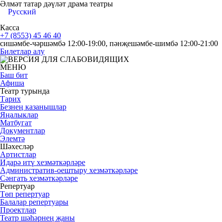
Әлмәт татар дәүләт драма театры
Русский
Касса
+7 (8553) 45 46 40
сишәмбе-чәршәмбә 12:00-19:00, пәнҗешәмбе-шимбә 12:00-21:00
Билетлар алу
МЕНЮ
Баш бит
Афиша
Театр турында
Тарих
Безнең казанышлар
Яңалыклар
Матбугат
Документлар
Элемтә
Шәхесләр
Артистлар
Идарә итү хезмәткәрләре
Административ-оештыру хезмәткәрләре
Сәнгать хезмәткәрләре
Репертуар
Төп репертуар
Балалар репертуары
Проектлар
Театр шәһәрнең җаны