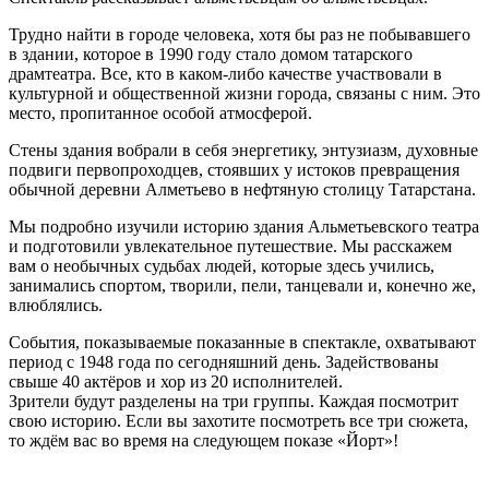
Трудно найти в городе человека, хотя бы раз не побывавшего
в здании, которое в 1990 году стало домом татарского
драмтеатра. Все, кто в каком-либо качестве участвовали в
культурной и общественной жизни города, связаны с ним. Это
место, пропитанное особой атмосферой.
Стены здания вобрали в себя энергетику, энтузиазм, духовные
подвиги первопроходцев, стоявших у истоков превращения
обычной деревни Алметьево в нефтяную столицу Татарстана.
Мы подробно изучили историю здания Альметьевского театра
и подготовили увлекательное путешествие. Мы расскажем
вам о необычных судьбах людей, которые здесь учились,
занимались спортом, творили, пели, танцевали и, конечно же,
влюблялись.
События, показываемые показанные в спектакле, охватывают
период с 1948 года по сегодняшний день. Задействованы
свыше 40 актёров и хор из 20 исполнителей.
Зрители будут разделены на три группы. Каждая посмотрит
свою историю. Если вы захотите посмотреть все три сюжета,
то ждём вас во время на следующем показе «Йорт»!