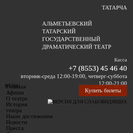
ТАТАРЧА
АЛЬМЕТЬЕВСКИЙ
ТАТАРСКИЙ
ГОСУДАРСТВЕННЫЙ
ДРАМАТИЧЕСКИЙ ТЕАТР
Касса
+7 (8553) 45 46 40
вторник-среда 12:00-19:00, четверг-суббота
12:00-21:00
МЕНЮ
Главная
Купить билеты
Афиша
О театре
История
театра
Наши достижения
Новости
Пресса