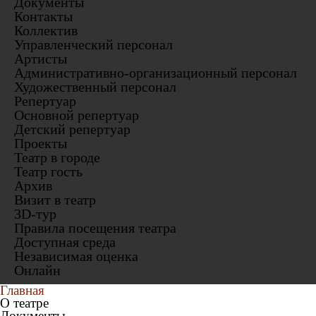
Документы
Контакты
Коллектив
Управленческий персонал
Артисты
Административно-организационный персонал
Художественный персонал
Репертуар
Основной репертуар
Детский репертуар
Проекты
Театр в городе
Театр гость
Архив
Визит в театр
3D-тур
Правила посещения театра
Доступная среда
Независимая оценка
Онлайн
Главная
О театре
Документы