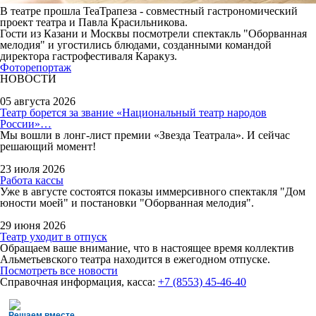
В театре прошла ТеаТрапеза - совместный гастрономический
проект театра и Павла Красильникова.
Гости из Казани и Москвы посмотрели спектакль "Оборванная
мелодия" и угостились блюдами, созданными командой
директора гастрофестиваля Каракуз.
Фоторепортаж
НОВОСТИ
05 августа 2026
Театр борется за звание «Национальный театр народов
России»…
Мы вошли в лонг-лист премии «Звезда Театрала». И сейчас
решающий момент!
23 июля 2026
Работа кассы
Уже в августе состоятся показы иммерсивного спектакля "Дом
юности моей" и постановки "Оборванная мелодия".
29 июня 2026
Театр уходит в отпуск
Обращаем ваше внимание, что в настоящее время коллектив
Альметьевского театра находится в ежегодном отпуске.
Посмотреть все новости
Справочная информация, касса:
+7 (8553) 45-46-40
Решаем вместе