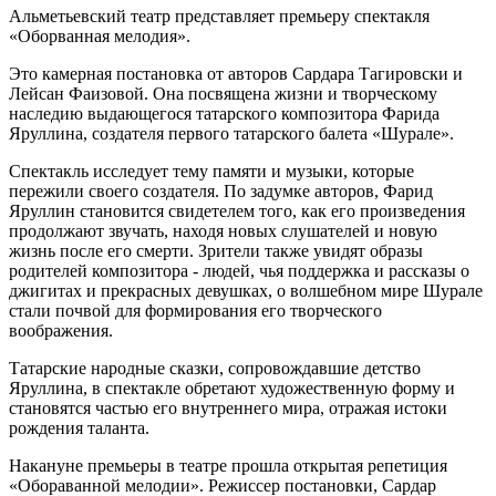
Альметьевский театр представляет премьеру спектакля
«Оборванная мелодия».
Это камерная постановка от авторов Сардара Тагировски и
Лейсан Фаизовой. Она посвящена жизни и творческому
наследию выдающегося татарского композитора Фарида
Яруллина, создателя первого татарского балета «Шурале».
Спектакль исследует тему памяти и музыки, которые
пережили своего создателя. По задумке авторов, Фарид
Яруллин становится свидетелем того, как его произведения
продолжают звучать, находя новых слушателей и новую
жизнь после его смерти. Зрители также увидят образы
родителей композитора - людей, чья поддержка и рассказы о
джигитах и прекрасных девушках, о волшебном мире Шурале
стали почвой для формирования его творческого
воображения.
Татарские народные сказки, сопровождавшие детство
Яруллина, в спектакле обретают художественную форму и
становятся частью его внутреннего мира, отражая истоки
рождения таланта.
Накануне премьеры в театре прошла открытая репетиция
«Обораванной мелодии». Режиссер постановки, Сардар