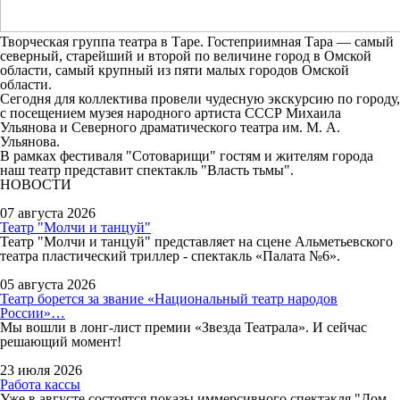
Творческая группа театра в Таре. Гостеприимная Тара — самый
северный, старейший и второй по величине город в Омской
области, самый крупный из пяти малых городов Омской
области.
Сегодня для коллектива провели чудесную экскурсию по городу,
с посещением музея народного артиста СССР Михаила
Ульянова и Северного драматического театра им. М. А.
Ульянова.
В рамках фестиваля "Сотоварищи" гостям и жителям города
наш театр представит спектакль "Власть тьмы".
НОВОСТИ
07 августа 2026
Театр "Молчи и танцуй"
Театр "Молчи и танцуй" представляет на сцене Альметьевского
театра пластический триллер - спектакль «Палата №6».
05 августа 2026
Театр борется за звание «Национальный театр народов
России»…
Мы вошли в лонг-лист премии «Звезда Театрала». И сейчас
решающий момент!
23 июля 2026
Работа кассы
Уже в августе состоятся показы иммерсивного спектакля "Дом