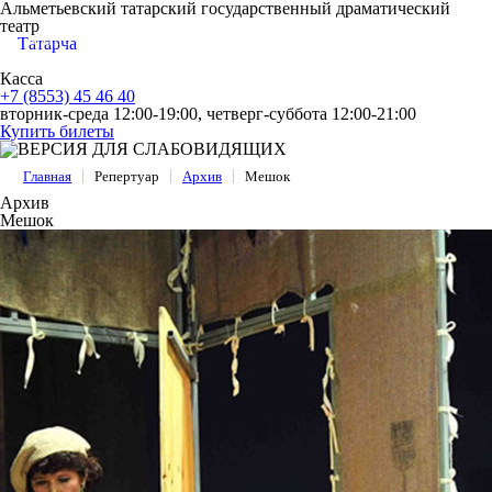
Альметьевский татарский государственный драматический
театр
МЕНЮ
Татарча
Касса
+7 (8553) 45 46 40
вторник-среда 12:00-19:00, четверг-суббота 12:00-21:00
Купить билеты
Главная
Репертуар
Архив
Мешок
Архив
Мешок