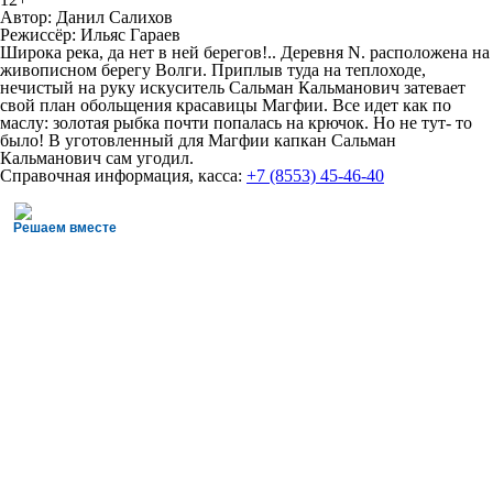
Автор: Данил Салихов
Режиссёр: Ильяс Гараев
Широка река, да нет в ней берегов!.. Деревня N. расположена на
живописном берегу Волги. Приплыв туда на теплоходе,
нечистый на руку искуситель Сальман Кальманович затевает
свой план обольщения красавицы Магфии. Все идет как по
маслу: золотая рыбка почти попалась на крючок. Но не тут- то
было! В уготовленный для Магфии капкан Сальман
Кальманович сам угодил.
Справочная информация, касса:
+7 (8553) 45-46-40
Решаем вместе