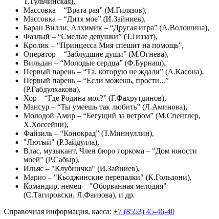
Т.Тульчинская),
Массовка – “Врата рая” (М.Гилязов),
Массовка – “Дитя мое” (И.Зайниев),
Баран Вилли, Алхимик – “Другая игра” (А.Волошина),
Фазлый – “Смелые девушки” (Т.Гиззат),
Кролик – “Принцесса Мия спешит на помощь”,
Оператор – “Заблудшие души” (М.Огнева),
Вильдан – “Молодые сердца” (Ф.Бурнаш),
Первый парень – “Та, которую не ждали” (А.Касона),
Первый парень – “Если можешь, прости...”
(Р.Габдулхакова),
Хор – “Где Родина моя?” (Г.Фахрутдинов),
Мансур – “Ты умеешь так любить” (Л.Аминова),
Молодой Амир – “Бегущий за ветром” (М.Спенглер,
Х.Хоссейни),
Файзиль – “Конокрад” (Т.Миннуллин),
"Лютый" (Р.Зайдулла),
Влас, музыкант, Член бюро горкома – "Дом юности
моей" (Р.Сабыр),
Ильяс – "Клубничка" (И.Зайниев),
Марио – "Кьоджинские перепалки" (К.Гольдони),
Командир, немец – "Оборванная мелодия"
(С.Тагировски, Л.Фаизова),
и др.
Справочная информация, касса:
+7 (8553) 45-46-40